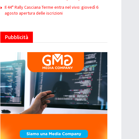
Il 44° Rally Casciana Terme entra nel vivo: giovedì 6
agosto apertura delle iscrizioni
Pubblicità