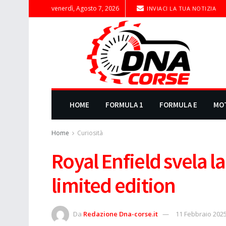
venerdì, Agosto 7, 2026
INVIACI LA TUA NOTIZIA
HOME
FORMULA 1
FORMULA E
MO
Home
Curiosità
Royal Enfield svela l
limited edition
Da
Redazione Dna-corse.it
11 Febbraio 202