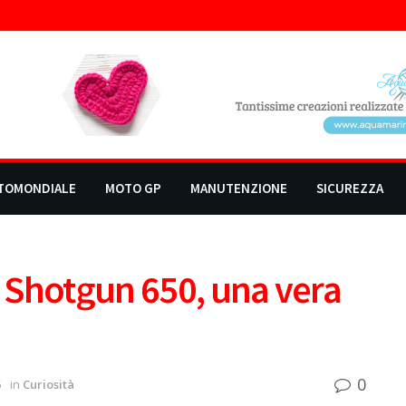
TOMONDIALE
MOTO GP
MANUTENZIONE
SICUREZZA
a Shotgun 650, una vera
0
5
in
Curiosità