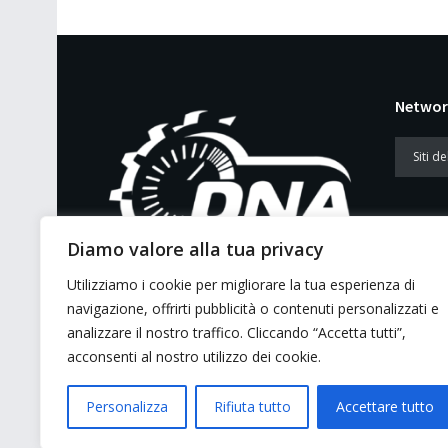
Networ
Diamo valore alla tua privacy
Utilizziamo i cookie per migliorare la tua esperienza di
E’ un portale di news ai sensi del D.L.
navigazione, offrirti pubblicità o contenuti personalizzati e
7/5/2001 n. 62
analizzare il nostro traffico. Cliccando “Accetta tutti”,
acconsenti al nostro utilizzo dei cookie.
Personalizza
Rifiuta tutto
Accettare tutto
© 2026 GMG Media Company Di Mossutti Gianluca | Sede lega