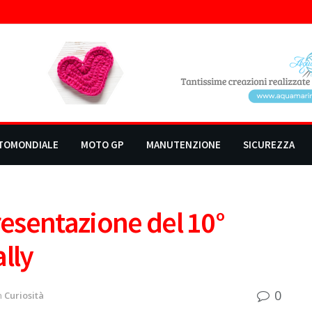
TOMONDIALE
MOTO GP
MANUTENZIONE
SICUREZZA
resentazione del 10°
lly
0
n
Curiosità