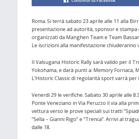
Condividi su Facebook
Roma. Si terrà sabato 23 aprile alle 11 alla Bi
presentazione ad autorità, sponsor e stampa del
organizzati da Manghen Team e Team Bassano
Le iscrizioni alla manifestazione chiuderanno v
Il Valsugana Historic Rally sarà valido per il 
Yokohama, e darà punti a: Memory Fornaca, Mic
L’Historic Classic di regolarità sport varrà per
Venerdì 29 le verifiche. Sabato 30 aprile alle 8.3
Ponte Veneziano in Via Peruzzo il via alla pri
vettura verso le prove speciali sui tratti “Spiad
”Sella – Gianni Rigo” e “Trenca”. Arrivi al trag
dalle 18.