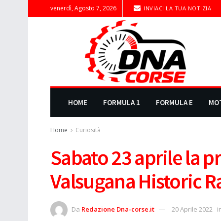
venerdì, Agosto 7, 2026
INVIACI LA TUA NOTIZIA
HOME
FORMULA 1
FORMULA E
MO
Home
Curiosità
Sabato 23 aprile la p
Valsugana Historic Ra
Da
Redazione Dna-corse.it
20 Aprile 2022
i