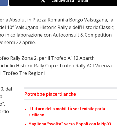
Condividi su Twitter
rreria Absolut in Piazza Romani a Borgo Valsugana, la
 10° Valsugana Historic Rally e dell’Historic Classic,
 in collaborazione con Autoconsult & Competition.
enerdì 22 aprile.
Trofeo Rally Zona 2, per il Trofeo A112 Abarth
helin Historic Rally Cup e Trofeo Rally ACI Vicenza.
 il Trofeo Tre Regioni.
0, dal
Potrebbe piacerti anche
ma
o”,
Il futuro della mobilità sostenibile parla
uardo
siciliano
Magliona “svolta” verso Popoli con la Np03