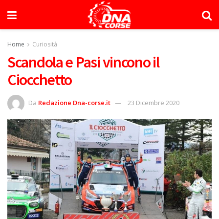
Home
Curiosità
Scandola e Pasi vincono il
Ciocchetto
Da
Redazione Dna-corse.it
23 Dicembre 2020