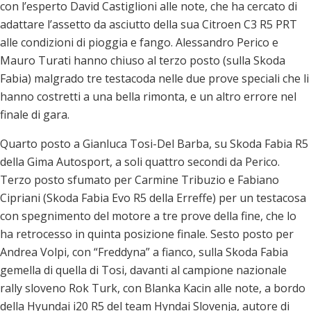
con l’esperto David Castiglioni alle note, che ha cercato di
adattare l’assetto da asciutto della sua Citroen C3 R5 PRT
alle condizioni di pioggia e fango. Alessandro Perico e
Mauro Turati hanno chiuso al terzo posto (sulla Skoda
Fabia) malgrado tre testacoda nelle due prove speciali che li
hanno costretti a una bella rimonta, e un altro errore nel
finale di gara.
Quarto posto a Gianluca Tosi-Del Barba, su Skoda Fabia R5
della Gima Autosport, a soli quattro secondi da Perico.
Terzo posto sfumato per Carmine Tribuzio e Fabiano
Cipriani (Skoda Fabia Evo R5 della Erreffe) per un testacosa
con spegnimento del motore a tre prove della fine, che lo
ha retrocesso in quinta posizione finale. Sesto posto per
Andrea Volpi, con “Freddyna” a fianco, sulla Skoda Fabia
gemella di quella di Tosi, davanti al campione nazionale
rally sloveno Rok Turk, con Blanka Kacin alle note, a bordo
della Hyundai i20 R5 del team Hyndai Slovenja, autore di