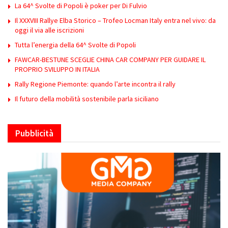
La 64^ Svolte di Popoli è poker per Di Fulvio
Il XXXVIII Rallye Elba Storico – Trofeo Locman Italy entra nel vivo: da
oggi il via alle iscrizioni
Tutta l’energia della 64^ Svolte di Popoli
FAWCAR-BESTUNE SCEGLIE CHINA CAR COMPANY PER GUIDARE IL
PROPRIO SVILUPPO IN ITALIA
Rally Regione Piemonte: quando l’arte incontra il rally
Il futuro della mobilità sostenibile parla siciliano
Pubblicità