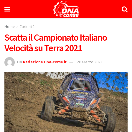
Home
Curiosità
Scatta il Campionato Italiano
Velocità su Terra 2021
Da
Redazione Dna-corse.it
26 Marzo 2021