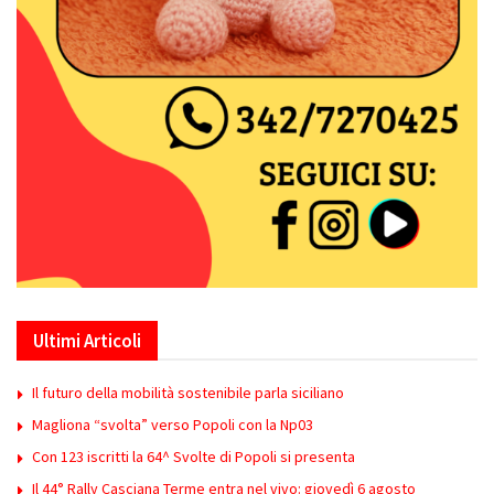
Ultimi Articoli
Il futuro della mobilità sostenibile parla siciliano
Magliona “svolta” verso Popoli con la Np03
Con 123 iscritti la 64^ Svolte di Popoli si presenta
Il 44° Rally Casciana Terme entra nel vivo: giovedì 6 agosto