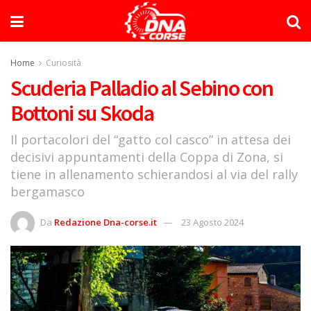
Home
Curiosità
Scuderia Palladio al Sebino con
Bottoni su Skoda
Il portacolori del “gatto col casco” in attesa dei
decisivi appuntamenti della Coppa di Zona, si
tiene in allenamento schierandosi al via del rally
bergamasco
Da
Redazione Dna-corse.it
23 Agosto 2024