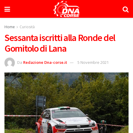
Home
Curiosità
Sessanta iscritti alla Ronde del
Gomitolo di Lana
Da
Redazione Dna-corse.it
5 Novembre 2021