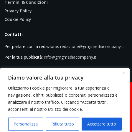
Termini & Condizioni
Privacy Policy
Cookie Policy
Contatti
Per parlare con la redazione:
redazione@gmgmediacompany.it
Per la tua pubblicità:
info@gmgmediacompany.it
Diamo valore alla tua privacy
Utilizziamo i cookie per migliorare la tua esperienza di
navigazione, offrirti pubblicità o contenuti personalizzati e
analizzare il nostro traffico. Cliccando “Accetta tutti”,
© 2026 GMG Media Company Di Mossutti Gianluca | Sede legale: Corso
acconsenti al nostro utilizzo dei cookie.
Umberto Maddalena 25 - Cap 83030 - Venticano (AV) | P.IVA:
03234710642 | C.F: MSSGLC89D15L483O | REA: AV - 313130 | Domicilio
Personalizza
Rifiuta tutto
Accettare tutto
digitale: gmgmediacompany@pec.it