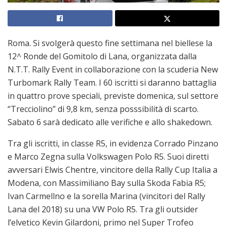
Roma. Si svolgerà questo fine settimana nel biellese la
12^ Ronde del Gomitolo di Lana, organizzata dalla
N.T.T. Rally Event in collaborazione con la scuderia New
Turbomark Rally Team. I 60 iscritti si daranno battaglia
in quattro prove speciali, previste domenica, sul settore
“Trecciolino” di 9,8 km, senza posssibilità di scarto.
Sabato 6 sarà dedicato alle verifiche e allo shakedown.
Tra gli iscritti, in classe R5, in evidenza Corrado Pinzano
e Marco Zegna sulla Volkswagen Polo R5. Suoi diretti
avversari Elwis Chentre, vincitore della Rally Cup Italia a
Modena, con Massimiliano Bay sulla Skoda Fabia R5;
Ivan Carmellno e la sorella Marina (vincitori del Rally
Lana del 2018) su una VW Polo R5. Tra gli outsider
l’elvetico Kevin Gilardoni, primo nel Super Trofeo