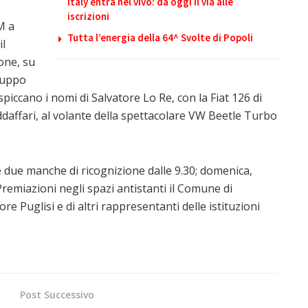
Italy entra nel vivo: da oggi il via alle
iscrizioni
M a
Tutta l’energia della 64^ Svolte di Popoli
il
one, su
ruppo
spiccano i nomi di Salvatore Lo Re, con la Fiat 126 di
daffari, al volante della spettacolare VW Beetle Turbo
e due manche di ricognizione dalle 9.30; domenica,
Premiazioni negli spazi antistanti il Comune di
e Puglisi e di altri rappresentanti delle istituzioni
Post Successivo