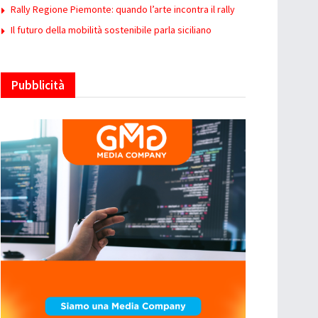
Rally Regione Piemonte: quando l’arte incontra il rally
Il futuro della mobilità sostenibile parla siciliano
Pubblicità