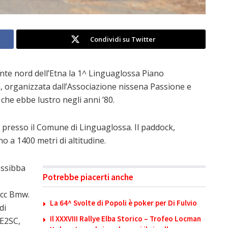
Condividi su Twitter
nte nord dell’Etna la 1^ Linguaglossa Piano
 organizzata dall’Associazione nissena Passione e
 che ebbe lustro negli anni ’80.
 presso il Comune di Linguaglossa. Il paddock,
o a 1400 metri di altitudine.
assibba
Potrebbe piacerti anche
0cc Bmw.
La 64^ Svolte di Popoli è poker per Di Fulvio
di
Il XXXVIII Rallye Elba Storico – Trofeo Locman
 E2SC,