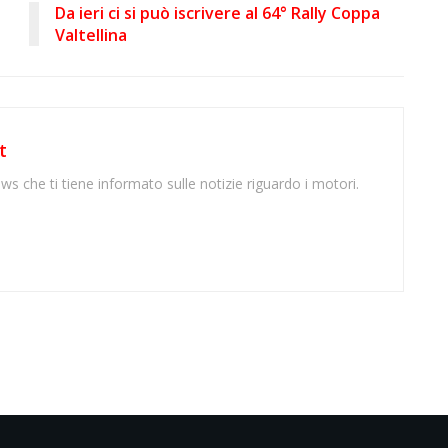
Da ieri ci si può iscrivere al 64° Rally Coppa
Valtellina
t
ws che ti tiene informato sulle notizie riguardo i motori.