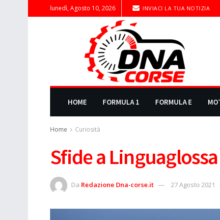
lunedì, Agosto 10, 2026
INVIACI LA TUA NOTIZIA
HOME
FORMULA 1
FORMULA E
MO
Home
Curiosità
Sfide a Linguaglossa
Da
Redazione Dna-corse.it
27 Agosto 2021