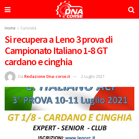
Home
Curiosità
Si recupera a Leno 3 prova di
Campionato Italiano 1-8 GT
cardano e cinghia
Da
Redazione Dna-corse.it
2 Luglio 2021