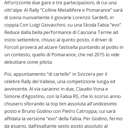
All’orizzonte due gare e tre partecipazioni, di cui una
oltr’alpe. Al Rally “Colline Metallifere e Pomarance” sarà
di scena nuovamente il giovane Lorenzo Sardelli, in
coppia Con Luigi Giovacchini, su una Skoda Fabia “evo”.
Reduce dalla bella performance di Casciana Terme ad
inizio settembre, chiuso al quinto posto, il driver di
Forcoli proverà ad alzare l’asticella puntando al podio in
un contesto, quello di Pomarance, che nel 2015 lo vide
debuttare come pilota.
Poi, appuntamento “di cartello” in Svizzera per il
celebre Rally del Vallese, una competizione lunga ed
avvincente. Al via saranno in due, Claudio Vona e
Simone d’Agostino, con la Fabia RS, che lo scorso anno
chiusero sfiorando la top ten assoluta all’undicesimo
posto e Bruno Godino con Pietro Catroppa, cui sarà
affidata la versione “evo” della Fabia. Per Godino, fermo
da giugno, dall’esaltante sesto posto assoluto al