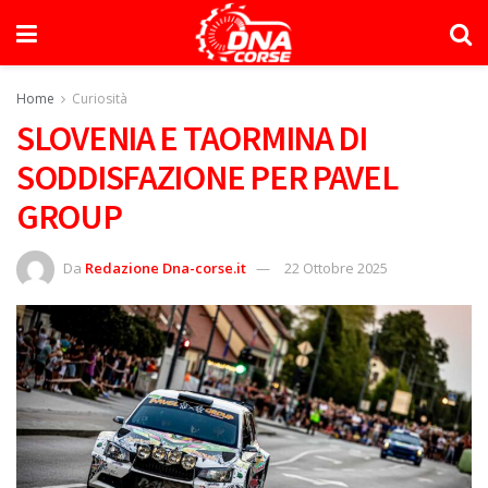
Home
Curiosità
SLOVENIA E TAORMINA DI
SODDISFAZIONE PER PAVEL
GROUP
Da
Redazione Dna-corse.it
22 Ottobre 2025