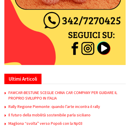
Ultimi Articoli
FAWCAR-BESTUNE SCEGLIE CHINA CAR COMPANY PER GUIDARE IL
PROPRIO SVILUPPO IN ITALIA
Rally Regione Piemonte: quando l’arte incontra il rally
Il futuro della mobilità sostenibile parla siciliano
Magliona “svolta” verso Popoli con la Np03