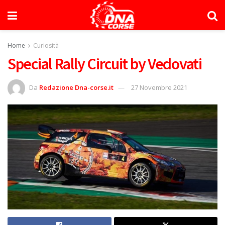
Home
Curiosità
Special Rally Circuit by Vedovati
Da
Redazione Dna-corse.it
27 Novembre 2021