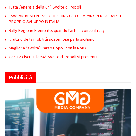
Tutta l’energia della 64^ Svolte di Popoli
FAWCAR-BESTUNE SCEGLIE CHINA CAR COMPANY PER GUIDARE IL
PROPRIO SVILUPPO IN ITALIA
Rally Regione Piemonte: quando l’arte incontra il rally
Il futuro della mobilità sostenibile parla siciliano
Magliona “svolta” verso Popoli con la Np03
Con 123 iscritti la 64^ Svolte di Popoli si presenta
Pubblicità