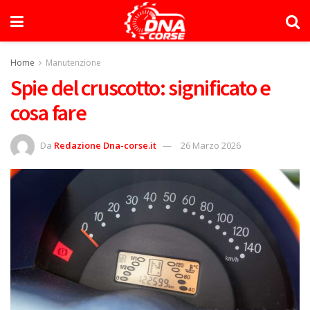
Home
Manutenzione
Spie del cruscotto: significato e
cosa fare
Da
Redazione Dna-corse.it
26 Marzo 2026