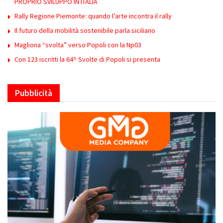
PROPRIO SVILUPPO IN ITALIA
Rally Regione Piemonte: quando l’arte incontra il rally
Il futuro della mobilità sostenibile parla siciliano
Magliona “svolta” verso Popoli con la Np03
Con 123 iscritti la 64^ Svolte di Popoli si presenta
Pubblicità