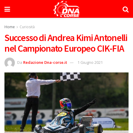
Home
Curiosità
Successo di Andrea Kimi Antonelli
nel Campionato Europeo CIK-FIA
Da
Redazione Dna-corse.it
1 Giugno 2021