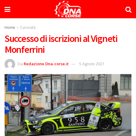
Home
Curiosità
Successo di iscrizioni al Vigneti
Monferrini
Da
Redazione Dna-corse.it
5 Agosto 2021