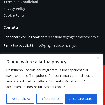
Termini & Condizioni
Privacy Policy
Cookie Policy
Contatti
Per parlare con la redazione:
redazione@gmgmediacompany.it
Per la tua pubblicità:
info@gmgmediacompany.it
Diamo valore alla tua privacy
Utilizziamo i cookie per migliorare la tua esperienza di
navigazione, offrirti pubblicità o contenuti personalizzati e
analizzare il nostro traffico. Cliccando “Accetta tutti”,
© 2026 GMG Media Company Di Mossutti Gianluca | Sede legale: Corso
acconsenti al nostro utilizzo dei cookie.
Umberto Maddalena 25 - Cap 83030 - Venticano (AV) | P.IVA:
03234710642 | C.F: MSSGLC89D15L483O | REA: AV - 313130 | Domicilio
Personalizza
Rifiuta tutto
Accettare tutto
digitale: gmgmediacompany@pec.it