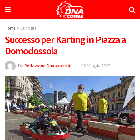
Home
Curiosità
Successo per Karting in Piazza a
Domodossola
Da
Redazione Dna-corse.it
12 Maggio 2022