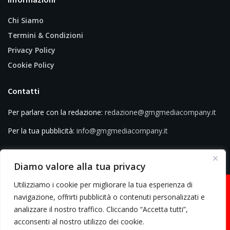
Chi Siamo
Termini & Condizioni
Privacy Policy
Cookie Policy
Contatti
Per parlare con la redazione:
redazione@gmgmediacompany.it
Per la tua pubblicità:
info@gmgmediacompany.it
Diamo valore alla tua privacy
Utilizziamo i cookie per migliorare la tua esperienza di
navigazione, offrirti pubblicità o contenuti personalizzati e
analizzare il nostro traffico. Cliccando “Accetta tutti”,
© 2026 GMG Media Company Di Mossutti Gianluca | Sede legale: Corso
acconsenti al nostro utilizzo dei cookie.
Umberto Maddalena 25 - Cap 83030 - Venticano (AV) | P.IVA: