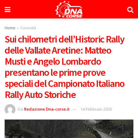
Home
Curiosità
Sui chilometri dell’Historic Rally
delle Vallate Aretine: Matteo
Musti e Angelo Lombardo
presentano le prime prove
speciali del Campionato Italiano
Rally Auto Storiche
Da
Redazione Dna-corse.it
14 Febbraio 2026