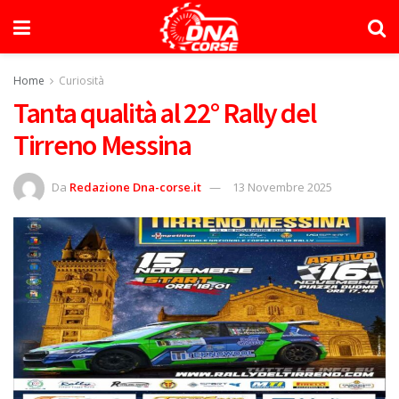
Home
Curiosità
Tanta qualità al 22° Rally del
Tirreno Messina
Da
Redazione Dna-corse.it
13 Novembre 2025