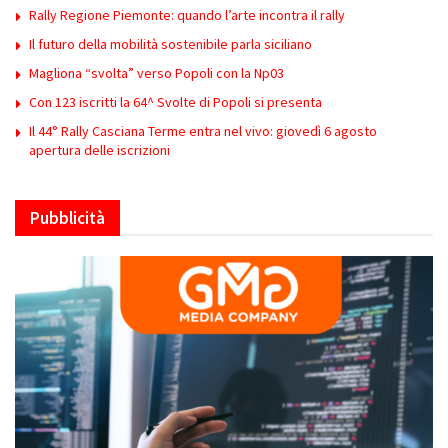
Rally Regione Piemonte: quando l’arte incontra il rally
Il futuro della mobilità sostenibile parla siciliano
Magliona “svolta” verso Popoli con la Np03
Con 123 iscritti la 64^ Svolte di Popoli si presenta
Il 44° Rally Casciana Terme entra nel vivo: giovedì 6 agosto
apertura delle iscrizioni
Pubblicità