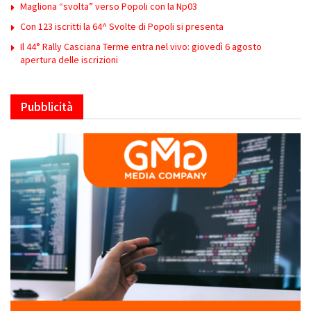
Magliona “svolta” verso Popoli con la Np03
Con 123 iscritti la 64^ Svolte di Popoli si presenta
Il 44° Rally Casciana Terme entra nel vivo: giovedì 6 agosto
apertura delle iscrizioni
Pubblicità