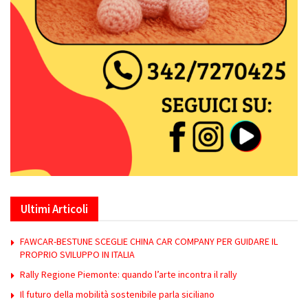
Ultimi Articoli
FAWCAR-BESTUNE SCEGLIE CHINA CAR COMPANY PER GUIDARE IL
PROPRIO SVILUPPO IN ITALIA
Rally Regione Piemonte: quando l’arte incontra il rally
Il futuro della mobilità sostenibile parla siciliano