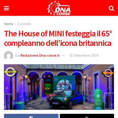
Home
Curiosità
The House of MINI festeggia il 65°
compleanno dell’icona britannica
Da
Redazione Dna-corse.it
12 Settembre 2024