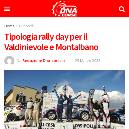
Home
Curiosità
Tipologia rally day per il
Valdinievole e Montalbano
Da
Redazione Dna-corse.it
25 Marzo 2022