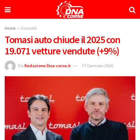
Home
Curiosità
Tomasi auto chiude il 2025 con
19.071 vetture vendute (+9%)
Da
Redazione Dna-corse.it
17 Gennaio 2026