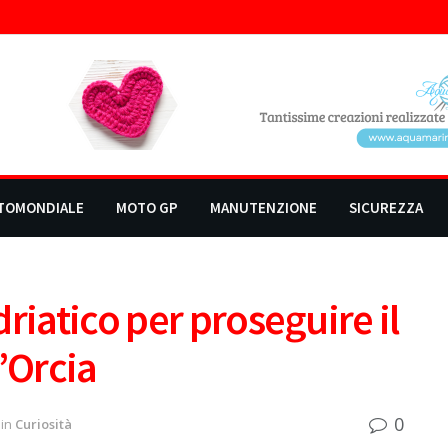
TOMONDIALE
MOTO GP
MANUTENZIONE
SICUREZZA
riatico per proseguire il
’Orcia
0
in
Curiosità