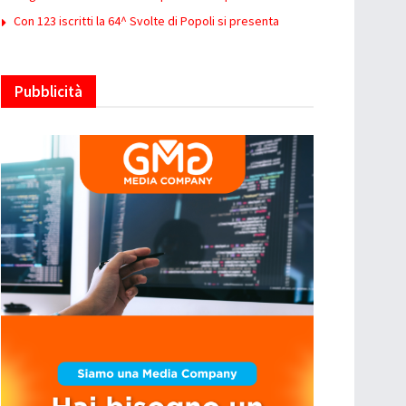
Con 123 iscritti la 64^ Svolte di Popoli si presenta
Pubblicità