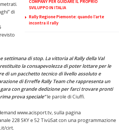
COMPANY PER GUIDARE IL PROPRIO
metrati.
SVILUPPO IN ITALIA
ghi” di
Rally Regione Piemonte: quando l’arte
incontra il rally
6
previsto
 settimana di stop. La vittoria al Rally della Val
 restituito la consapevolezza di poter lottare per le
e di un pacchetto tecnico di livello assoluto e
arazione di Erreffe Rally Team che rappresenta un
ara con grande dedizione per farci trovare pronti
prima prova speciale”
le parole di Ciuffi.
-demand www.acisport.tv, sulla pagina
 canale 228 SKY e 52 TivùSat con una programmazione
it/cirt.