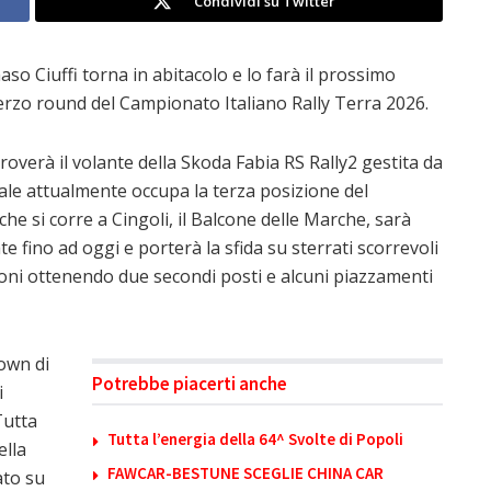
Condividi su Twitter
aso Ciuffi torna in abitacolo e lo farà il prossimo
 terzo round del Campionato Italiano Rally Terra 2026.
itroverà il volante della Skoda Fabia RS Rally2 gestita da
ale attualmente occupa la terza posizione del
he si corre a Cingoli, il Balcone delle Marche, sarà
e fino ad oggi e porterà la sfida su sterrati scorrevoli
sioni ottenendo due secondi posti e alcuni piazzamenti
own di
Potrebbe piacerti anche
i
Tutta
Tutta l’energia della 64^ Svolte di Popoli
ella
FAWCAR-BESTUNE SCEGLIE CHINA CAR
ato su