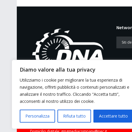
Networ
Diamo valore alla tua privacy
Utilizziamo i cookie per migliorare la tua esperienza di
E’ un portale di news ai sensi del D.L.
navigazione, offrirti pubblicità o contenuti personalizzati e
7/5/2001 n. 62
analizzare il nostro traffico. Cliccando “Accetta tutti”,
acconsenti al nostro utilizzo dei cookie.
Personalizza
Rifiuta tutto
Accettare tutto
© 2026 GMG Media Company Di Mossutti Gianluca | Sede lega
Domicilio digitale: gmgmediacompany@pec.it