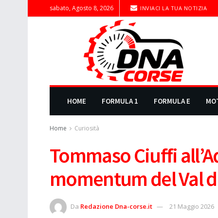
sabato, Agosto 8, 2026
INVIACI LA TUA NOTIZIA
HOME
FORMULA 1
FORMULA E
MO
Home
Curiosità
Tommaso Ciuffi all’Ad
momentum del Val d
Da
Redazione Dna-corse.it
21 Maggio 2026