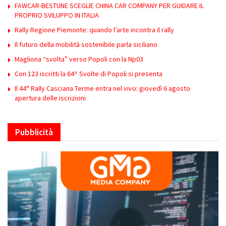
FAWCAR-BESTUNE SCEGLIE CHINA CAR COMPANY PER GUIDARE IL
PROPRIO SVILUPPO IN ITALIA
Rally Regione Piemonte: quando l’arte incontra il rally
Il futuro della mobilità sostenibile parla siciliano
Magliona “svolta” verso Popoli con la Np03
Con 123 iscritti la 64^ Svolte di Popoli si presenta
Il 44° Rally Casciana Terme entra nel vivo: giovedì 6 agosto
apertura delle iscrizioni
Pubblicità