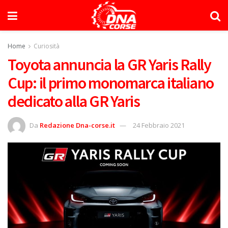
Home
Curiosità
Toyota annuncia la GR Yaris Rally
Cup: il primo monomarca italiano
dedicato alla GR Yaris
Da
Redazione Dna-corse.it
24 Febbraio 2021