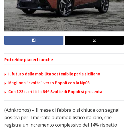
Potrebbe piacerti anche
Il futuro della mobilità sostenibile parla siciliano
Magliona “svolta” verso Popoli con la Np03
Con 123 iscritti la 64^ Svolte di Popoli si presenta
(Adnkronos) – Il mese di febbraio si chiude con segnali
positivi per il mercato automobilistico italiano, che
registra un incremento complessivo del 14% rispetto