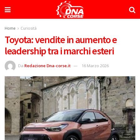
Home
Curiosità
Toyota: vendite in aumento e
leadership tra i marchi esteri
Da
Redazione Dna-corse.it
16 Marzo 2026