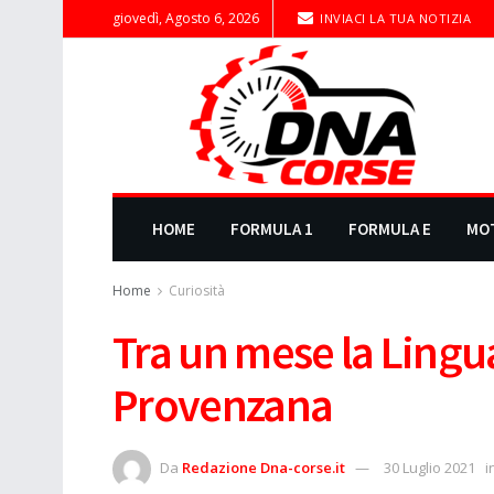
giovedì, Agosto 6, 2026
INVIACI LA TUA NOTIZIA
HOME
FORMULA 1
FORMULA E
MO
Home
Curiosità
Tra un mese la Ling
Provenzana
Da
Redazione Dna-corse.it
30 Luglio 2021
i