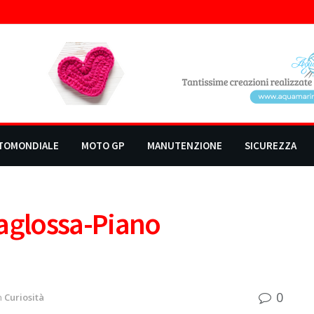
TOMONDIALE
MOTO GP
MANUTENZIONE
SICUREZZA
uaglossa-Piano
0
n
Curiosità