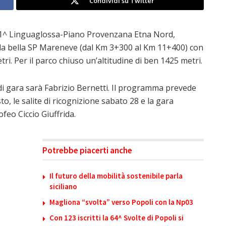
Condividi su Twitter
 1^ Linguaglossa-Piano Provenzana Etna Nord,
lla bella SP Mareneve (dal Km 3+300 al Km 11+400) con
i. Per il parco chiuso un’altitudine di ben 1425 metri.
e di gara sarà Fabrizio Bernetti. Il programma prevede
to, le salite di ricognizione sabato 28 e la gara
feo Ciccio Giuffrida.
Potrebbe piacerti anche
Il futuro della mobilità sostenibile parla
siciliano
Magliona “svolta” verso Popoli con la Np03
Con 123 iscritti la 64^ Svolte di Popoli si