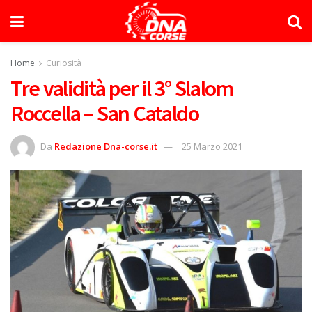
Home
Curiosità
Tre validità per il 3° Slalom
Roccella – San Cataldo
Da
Redazione Dna-corse.it
25 Marzo 2021