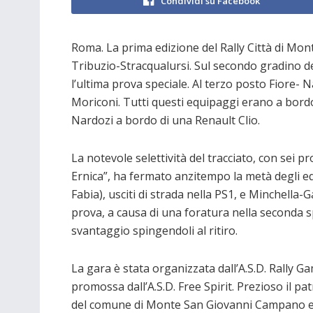
Condividi su Facebook
Roma. La prima edizione del Rally Città di Mo
Tribuzio-Stracqualursi. Sul secondo gradino d
l’ultima prova speciale. Al terzo posto Fiore- 
Moriconi. Tutti questi equipaggi erano a bordo d
Nardozi a bordo di una Renault Clio.
La notevole selettività del tracciato, con sei p
Ernica”, ha fermato anzitempo la metà degli eq
Fabia), usciti di strada nella PS1, e Minchella-
prova, a causa di una foratura nella seconda s
svantaggio spingendoli al ritiro.
La gara è stata organizzata dall’A.S.D. Rally G
promossa dall’A.S.D. Free Spirit. Prezioso il pa
del comune di Monte San Giovanni Campano e