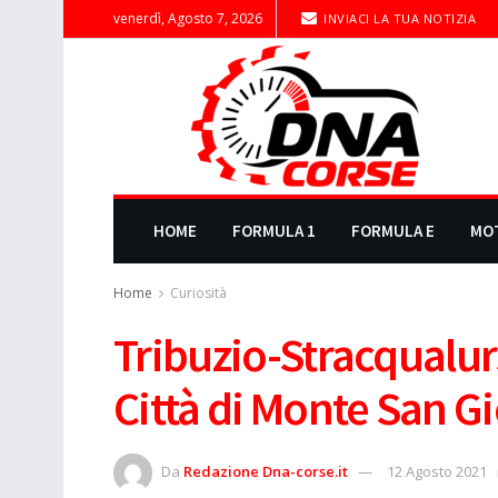
venerdì, Agosto 7, 2026
INVIACI LA TUA NOTIZIA
HOME
FORMULA 1
FORMULA E
MO
Home
Curiosità
Tribuzio-Stracqualurs
Città di Monte San 
Da
Redazione Dna-corse.it
12 Agosto 2021