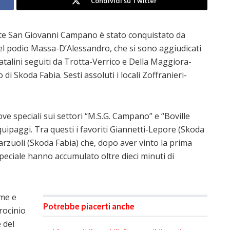
Condividi su Twitter
nte San Giovanni Campano è stato conquistato da
el podio Massa-D’Alessandro, che si sono aggiudicati
Natalini seguiti da Trotta-Verrico e Della Maggiora-
i Skoda Fabia. Sesti assoluti i locali Zoffranieri-
rove speciali sui settori “M.S.G. Campano” e “Boville
uipaggi. Tra questi i favoriti Giannetti-Lepore (Skoda
Garzuoli (Skoda Fabia) che, dopo aver vinto la prima
peciale hanno accumulato oltre dieci minuti di
ame e
Potrebbe piacerti anche
trocinio
 del