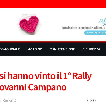
TOMONDIALE
MOTO GP
MANUTENZIONE
SICUREZZA
i hanno vinto il 1° Rally
Giovanni Campano
0
in
Curiosità