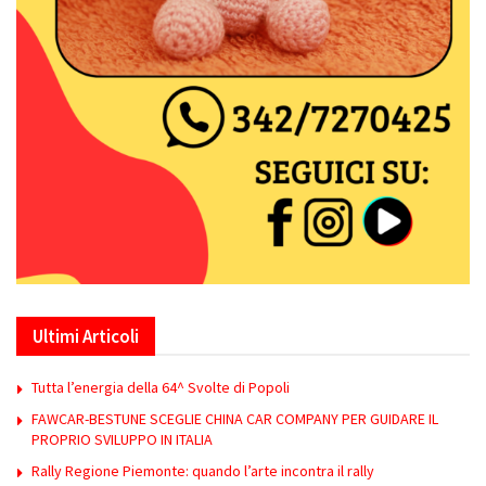
Ultimi Articoli
Tutta l’energia della 64^ Svolte di Popoli
FAWCAR-BESTUNE SCEGLIE CHINA CAR COMPANY PER GUIDARE IL
PROPRIO SVILUPPO IN ITALIA
Rally Regione Piemonte: quando l’arte incontra il rally