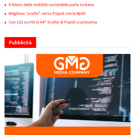
Il futuro della mobilità sostenibile parla siciliano
Magliona “svolta” verso Popoli con la Np03
Con 123 iscritti la 64^ Svolte di Popoli si presenta
Pubblicità