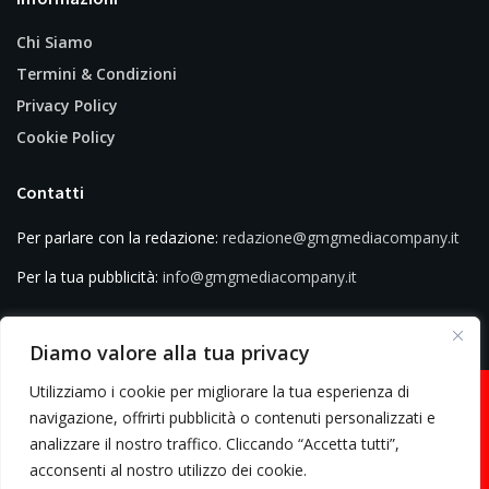
Chi Siamo
Termini & Condizioni
Privacy Policy
Cookie Policy
Contatti
Per parlare con la redazione:
redazione@gmgmediacompany.it
Per la tua pubblicità:
info@gmgmediacompany.it
Diamo valore alla tua privacy
Utilizziamo i cookie per migliorare la tua esperienza di
navigazione, offrirti pubblicità o contenuti personalizzati e
analizzare il nostro traffico. Cliccando “Accetta tutti”,
© 2026 GMG Media Company Di Mossutti Gianluca | Sede legale: Corso
acconsenti al nostro utilizzo dei cookie.
Umberto Maddalena 25 - Cap 83030 - Venticano (AV) | P.IVA: