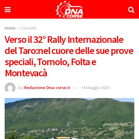
Home
Curiosità
Verso il 32° Rally Internazionale
del Taro:nel cuore delle sue prove
speciali, Tornolo, Folta e
Montevacà
Da
Redazione Dna-corse.it
14 Maggio 2026