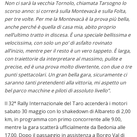
Non ci sarà la vecchia Tornolo, chiamata Tarsogno lo
scorso anno: si correrà sulla Montevacà e sulla Folta,
per tre volte. Per me la Montevacà è la prova più bella,
anche perché è quella di casa mia, abito proprio
nell’ultimo tratto in discesa. È una speciale bellissima e
velocissima, con solo un po’ di asfalto rovinato
all’inizio, mentre per il resto è un vero tappeto. È larga,
con traiettorie da interpretare al massimo, pulite e
precise, ed è una prova molto divertente, con due o tre
punti spettacolari. Un gran bella gara, sicuramente ci
saranno tanti pretendenti alla vittoria, mi aspetto un
bel parco macchine e piloti di assoluto livello”.
Il 32° Rally Internazionale del Taro accenderà i motori
sabato 30 maggio con lo shakedown di Albareto di 2,00
km, in programma con primo concorrente alle 9.00,
mentre la gara scatterà ufficialmente da Bedonia alle
17.00. Dopo il passaggio in assistenza a Borgo Val di