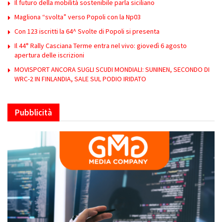
Il futuro della mobilità sostenibile parla siciliano
Magliona “svolta” verso Popoli con la Np03
Con 123 iscritti la 64^ Svolte di Popoli si presenta
Il 44° Rally Casciana Terme entra nel vivo: giovedì 6 agosto
apertura delle iscrizioni
MOVISPORT ANCORA SUGLI SCUDI MONDIALI: SUNINEN, SECONDO DI
WRC-2 IN FINLANDIA, SALE SUL PODIO IRIDATO
Pubblicità