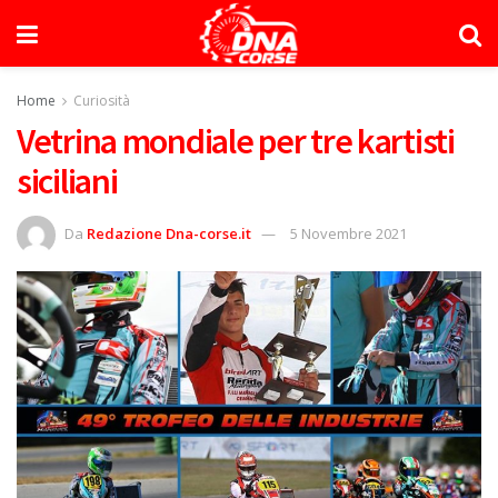
Home
Curiosità
Vetrina mondiale per tre kartisti
siciliani
Da
Redazione Dna-corse.it
5 Novembre 2021