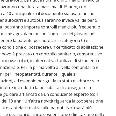
mane di lavoro. Le nuove norme uniformano la validità
li avranno una durata massima di 15 anni, con
urla a 10 anni qualora il documento sia usato anche
er autocarri e autobus saranno invece valide per 5
tati potranno imporre controlli medici più frequenti o
norme agevolano anche l’ingresso dei giovani nel
tenere la patente per autocarri (categoria C) e i
 condizione di possedere un certificato di abilitazione
rinnovo è previsto un controllo sanitario, comprensivo
cardiovascolari, in alternativa l’utilizzo di strumenti di
 nazionale. Per la prima volta a livello comunitario è
i per i neopatentati, durante il quale si
razioni, ad esempio per guida in stato di ebbrezza o
inoltre introdotta la possibilità di conseguire la
re guidare affiancati da un conducente esperto (con
dei 18 anni. Un’altra novità riguarda la cooperazione
ure cautelari relative alle patenti. Non sarà più
ro. Le decisioni di ritiro, sospensione o limitazione della