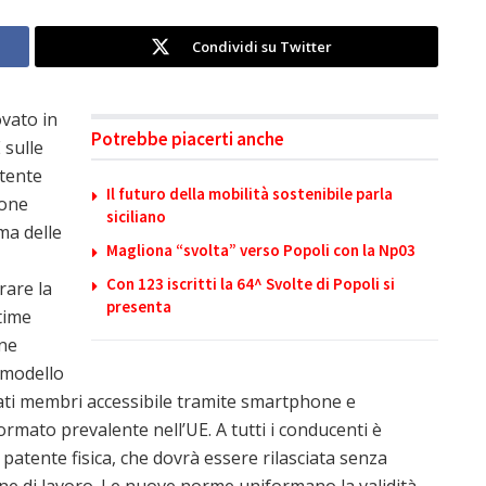
Condividi su Twitter
vato in
Potrebbe piacerti anche
 sulle
atente
Il futuro della mobilità sostenibile parla
ione
siciliano
ma delle
Magliona “svolta” verso Popoli con la Np03
Con 123 iscritti la 64^ Svolte di Popoli si
rare la
presenta
ttime
one
 modello
 Stati membri accessibile tramite smartphone e
rmato prevalente nell’UE. A tutti i conducenti è
 patente fisica, che dovrà essere rilasciata senza