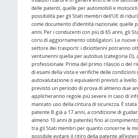
indebiti ritardi e in genere entro le tre setti
delle patenti, quelle per automobili e motocic
possibilità per gli Stati membri dell’UE di rid
come documento d’identità nazionale; quelle p
anni. Per i conducenti con più di 65 anni, gli S
corsi di aggiornamento obbligatori. Le nuove 
settore dei trasporti: i diciottenni potranno ot
ventunenni quella per autobus (categoria D), a
professionale. Prima del primo rilascio o del 
di esami della vista e verifiche delle condizioni 
autovalutazione o equivalenti previsti a livello
previsto un periodo di prova di almeno due ann
applicheranno regole più severe in caso di inf
mancato uso della cintura di sicurezza. È stata 
patente B già a 17 anni, a condizione di guida
almeno 10 anni di patente) fino al compimento 
tra gli Stati membri per quanto concerne le mis
possibile evitare il ritiro della patente all’este