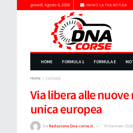
giovedì, Agosto 6, 2026
INVIACI LA TUA NOTIZIA
HOME
FORMULA 1
FORMULA E
MO
Home
Curiosità
Via libera alle nuove
unica europea
Da
Redazione Dna-corse.it
19 Gennaio 202