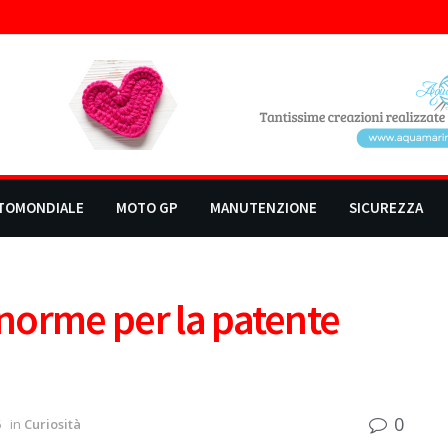
TOMONDIALE
MOTO GP
MANUTENZIONE
SICUREZZA
 norme per la patente
0
6
in
Curiosità