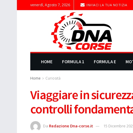
venerdì, Agosto 7, 2026
INVIACI LA TUA NOTIZIA
HOME
FORMULA 1
FORMULA E
MO
Home
Curiosità
Viaggiare in sicurezza
controlli fondamental
Da
Redazione Dna-corse.it
15 Dicembre 202