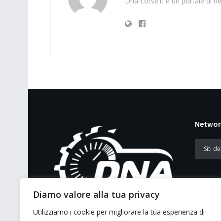
Dna-corse.it è un portale di ne
Networ
Diamo valore alla tua privacy
Utilizziamo i cookie per migliorare la tua esperienza di
E’ un portale di news ai sensi del D.L.