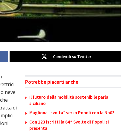
Condividi su Twitter
i
Potrebbe piacerti anche
rettrici
 o neve.
Il futuro della mobilità sostenibile parla
lche
siciliano
ratta di
Magliona “svolta” verso Popoli con la Np03
mplici
Con 123 iscritti la 64^ Svolte di Popoli si
ioni
presenta