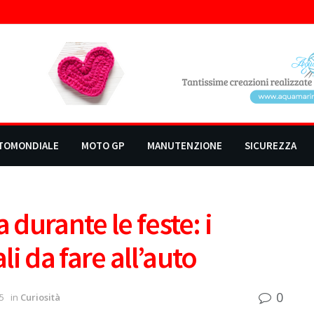
TOMONDIALE
MOTO GP
MANUTENZIONE
SICUREZZA
 durante le feste: i
i da fare all’auto
0
5
in
Curiosità