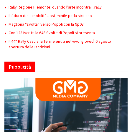
Rally Regione Piemonte: quando l’arte incontra il rally
Il futuro della mobilità sostenibile parla siciliano
Magliona “svolta” verso Popoli con la Np03
Con 123 iscritti la 64^ Svolte di Popoli si presenta
Il 44° Rally Casciana Terme entra nel vivo: giovedì 6 agosto
apertura delle iscrizioni
Pubblicità