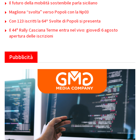
Il futuro della mobilità sostenibile parla siciliano
Magliona “svolta” verso Popoli con la Np03
Con 123 iscritti la 64^ Svolte di Popoli si presenta
Il 44° Rally Casciana Terme entra nel vivo: giovedì 6 agosto
apertura delle iscrizioni
Pubblicità