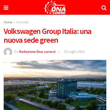
Home
Curiosità
Volkswagen Group Italia: una
nuova sede green
Da
Redazione Dna-corse.it
22 Luglio 2024