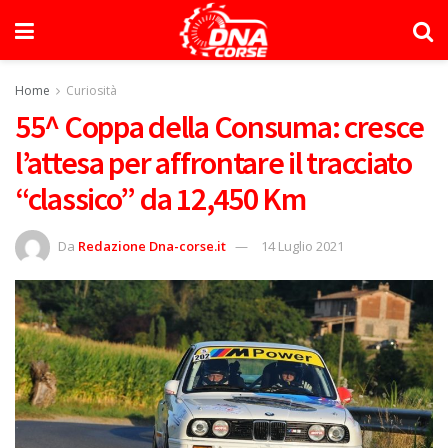
Home
Curiosità
55^ Coppa della Consuma: cresce
l’attesa per affrontare il tracciato
“classico” da 12,450 Km
Da
Redazione Dna-corse.it
14 Luglio 2021