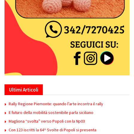
Ultimi Articoli
Rally Regione Piemonte: quando l’arte incontra il rally
Il futuro della mobilità sostenibile parla siciliano
Magliona “svolta” verso Popoli con la Np03
Con 123 iscritti la 64^ Svolte di Popoli si presenta