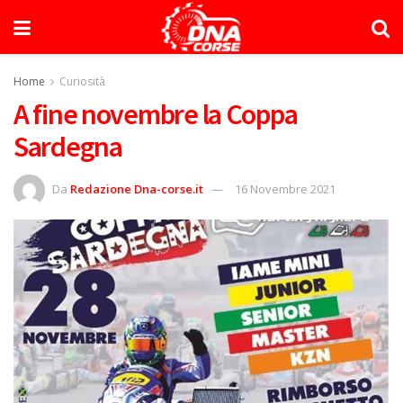
Home
Curiosità
A fine novembre la Coppa
Sardegna
Da
Redazione Dna-corse.it
16 Novembre 2021