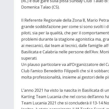
(RC) e due gare sulla pista Sunday Club Talao di
Domenica Talao (CS).
Il Referente Regionale della Zona 8, Mario Petra
grande soddisfazione per come si sono svolti i d
piloti, sia per la qualità, che per il comportam
problemi durante la stagione agonistica ma, grazi
ai meccanici, dai team ai tecnici, dalle famiglie a
Basilicata e Calabria nelle persone dell’Avv. Mo
superati.
Un plauso particolare va all’Organizzatore del
Club l’amico Benedetto Filippelli che si è sobba
molta professionalità, insieme ai gestori delle pi
L’anno 2021 ha visto la nascita in Basilicata di 
Karting Team Lucania che nel corso dell’anno 
Team Lucania 2021 che si concluderà il 13-14 No