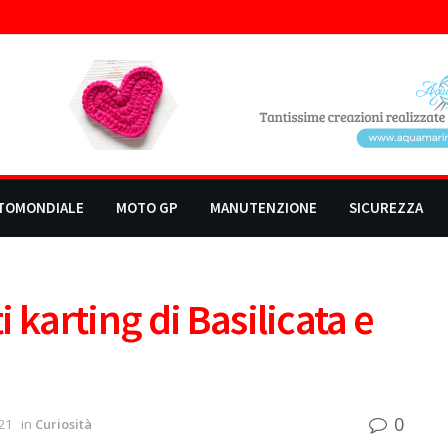
TOMONDIALE
MOTO GP
MANUTENZIONE
SICUREZZA
 karting di Basilicata e
0
21
in
Curiosità