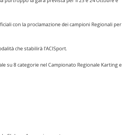
ma purtroppo la gara prevista per il 23 e 24 Ottobre è
fficiali con la proclamazione dei campioni Regionali per
lità che stabilirà l’ACISport.
nale su 8 categorie nel Campionato Regionale Karting e