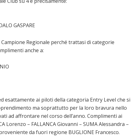
ale Club su 4 e precisamente:
IDALO GASPARE
i Campione Regionale perché trattasi di categorie
omplimenti anche a:
ONIO
 ed esattamente ai piloti della categoria Entry Level che si
 apprendimento ma soprattutto per la loro bravura nello
vati ad affrontare nel corso dell’anno. Complimenti ai
CCA Lorenzo – FALLANCA Giovanni – SUMA Alessandra –
roveniente da fuori regione BUGLIONE Francesco.