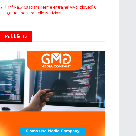
Il 44° Rally Casciana Terme entra nel vivo: giovedì 6
agosto apertura delle iscrizioni
Pubblicità