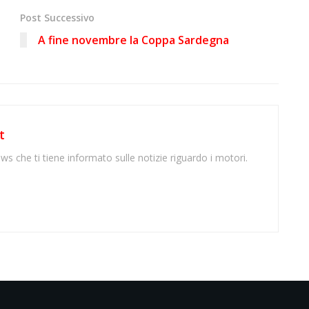
Post Successivo
A fine novembre la Coppa Sardegna
t
ws che ti tiene informato sulle notizie riguardo i motori.