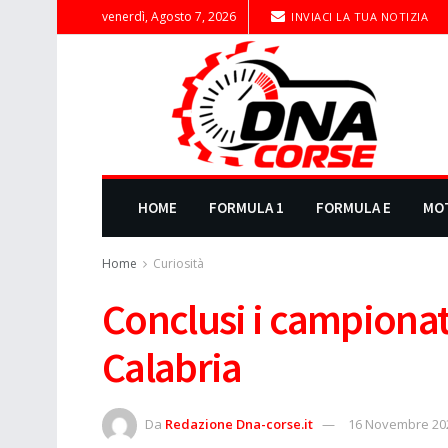
venerdì, Agosto 7, 2026
INVIACI LA TUA NOTIZIA
HOME
FORMULA 1
FORMULA E
MO
Home
Curiosità
Conclusi i campionati
Calabria
Da
Redazione Dna-corse.it
16 Novembre 20