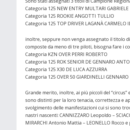
Sono stati assegnati 3 titoli di Campione Region
Categoria 125 NEW ENTRY MULTARI GABRIELE
Categoria 125 ROOKIE ANGOTTI TULLIO
Categoria 125 TOP DRIVER LAGANÀ CARMELO 
inoltre, seppure non venga assegnato il titolo d
composte da meno di tre piloti, bisogna fare i c
Categoria KZN OVER PERRI ROBERTO
Categoria 125 ROK SENIOR DE GENNARO ANT
Categoria 125 X30 DE LUCA AZZURRA
Categoria 125 OVER 50 GIARDINELLI GENNARO
Grande merito, inoltre, ai più piccoli del “circus”
sono distinti per la loro tenacia, correttezza e
svolgimento delle manifestazioni cui si sono tro
nastri nascenti: CANNIZZARO Leopoldo – SCIA
MIRARCHI Antonio Mattia – LEONELLO Rocco e p