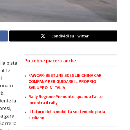
Condividi su Twitter
Potrebbe piacerti anche
lla pista
il 12
FAWCAR-BESTUNE SCEGLIE CHINA CAR
i
COMPANY PER GUIDARE IL PROPRIO
ionato
SVILUPPO IN ITALIA
b.
Rally Regione Piemonte: quando l’arte
dente la
incontra il rally
bresi,
Il futuro della mobilità sostenibile parla
na gara
siciliano
Borrello