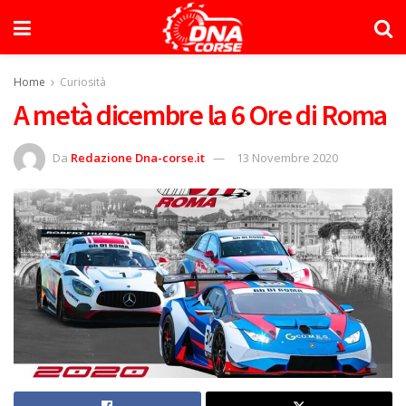
Home
Curiosità
A metà dicembre la 6 Ore di Roma
Da
Redazione Dna-corse.it
13 Novembre 2020