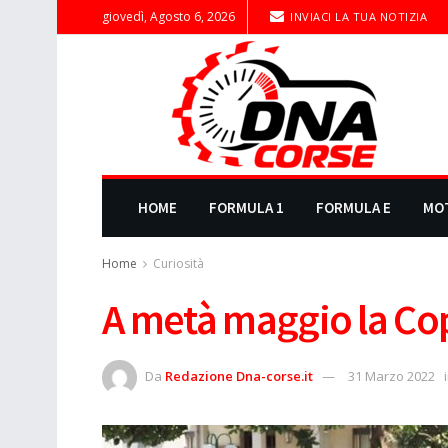
giovedì, Agosto 6, 2026
INVIACI LA TUA NOTIZIA
HOME
FORMULA 1
FORMULA E
MO
Home
Curiosità
A metà maggio la Cop
Da
Redazione Dna-corse.it
31 Marzo 2022