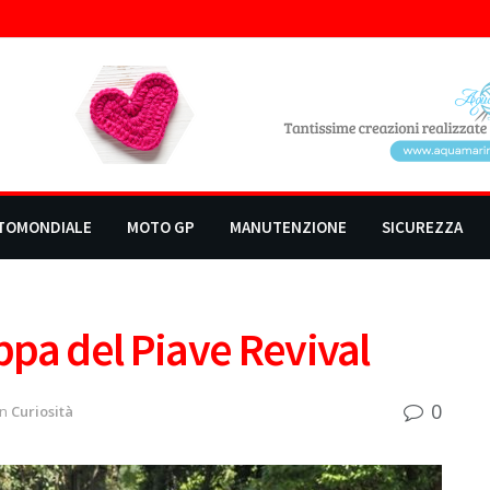
TOMONDIALE
MOTO GP
MANUTENZIONE
SICUREZZA
pa del Piave Revival
0
in
Curiosità