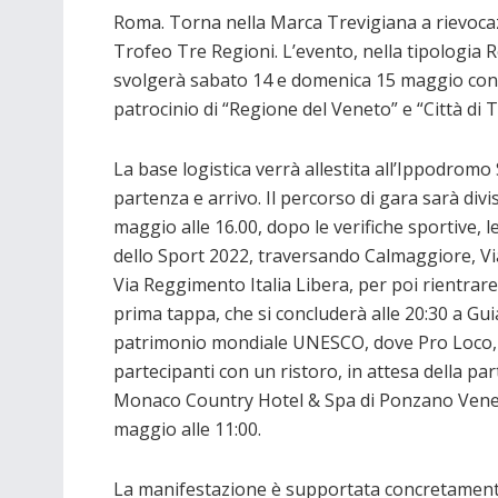
Roma. Torna nella Marca Trevigiana a rievocazi
Trofeo Tre Regioni. L’evento, nella tipologia R
svolgerà sabato 14 e domenica 15 maggio con l’
patrocinio di “Regione del Veneto” e “Città di T
La base logistica verrà allestita all’Ippodrom
partenza e arrivo. Il percorso di gara sarà div
maggio alle 16.00, dopo le verifiche sportive, l
dello Sport 2022, traversando Calmaggiore, Via
Via Reggimento Italia Libera, per poi rientrare 
prima tappa, che si concluderà alle 20:30 a Gui
patrimonio mondiale UNESCO, dove Pro Loco, a
partecipanti con un ristoro, in attesa della par
Monaco Country Hotel & Spa di Ponzano Venet
maggio alle 11:00.
La manifestazione è supportata concretamen