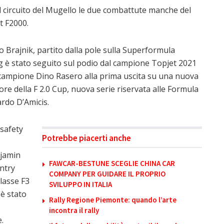
 circuito del Mugello le due combattute manche del
t F2000.
o Brajnik, partito dalla pole sulla Superformula
ng è stato seguito sul podio dal campione Topjet 2021
e campione Dino Rasero alla prima uscita su una nuova
tore della F 2.0 Cup, nuova serie riservata alle Formula
rdo D’Amicis.
 safety
Potrebbe piacerti anche
njamin
FAWCAR-BESTUNE SCEGLIE CHINA CAR
ntry
COMPANY PER GUIDARE IL PROPRIO
lasse F3
SVILUPPO IN ITALIA
 è stato
Rally Regione Piemonte: quando l’arte
incontra il rally
.