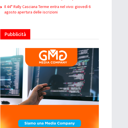
Il 44° Rally Casciana Terme entra nel vivo: giovedì 6
agosto apertura delle iscrizioni
Pubblicità