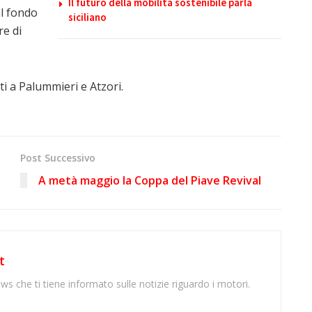
Il futuro della mobilità sostenibile parla
l fondo
siciliano
re di
ti a Palummieri e Atzori.
Post Successivo
A metà maggio la Coppa del Piave Revival
t
ws che ti tiene informato sulle notizie riguardo i motori.