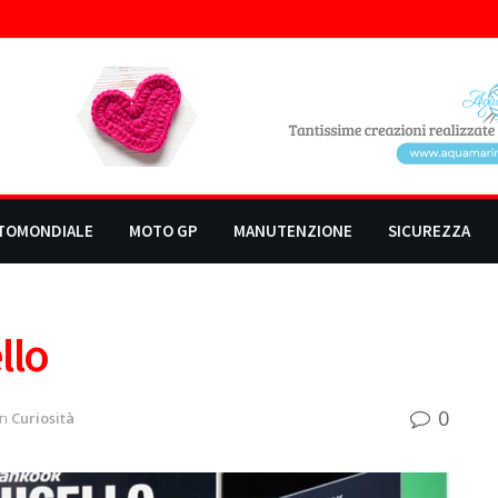
TOMONDIALE
MOTO GP
MANUTENZIONE
SICUREZZA
llo
0
in
Curiosità