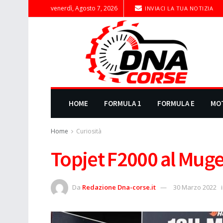
venerdì, Agosto 7, 2026
INVIACI LA TUA NOTIZIA
HOME
FORMULA 1
FORMULA E
MO
Home
Curiosità
Topjet F2000 al Muge
Da
Redazione Dna-corse.it
30 Marzo 2022