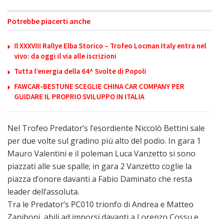
Potrebbe piacerti anche
Il XXXVIII Rallye Elba Storico – Trofeo Locman Italy entra nel
vivo: da oggi il via alle iscrizioni
Tutta l’energia della 64^ Svolte di Popoli
FAWCAR-BESTUNE SCEGLIE CHINA CAR COMPANY PER
GUIDARE IL PROPRIO SVILUPPO IN ITALIA
Nel Trofeo Predator’s l’esordiente Niccolò Bettini sale
per due volte sul gradino più alto del podio. In gara 1
Mauro Valentini e il poleman Luca Vanzetto si sono
piazzati alle sue spalle; in gara 2 Vanzetto coglie la
piazza d’onore davanti a Fabio Daminato che resta
leader dell’assoluta.
Tra le Predator’s PC010 trionfo di Andrea e Matteo
Zaniboni, abili ad imporsi davanti a Lorenzo Cossu e