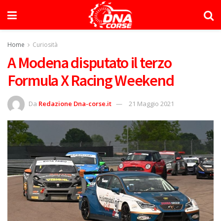
Home
Curiosità
A Modena disputato il terzo
Formula X Racing Weekend
Da
Redazione Dna-corse.it
21 Maggio 2021