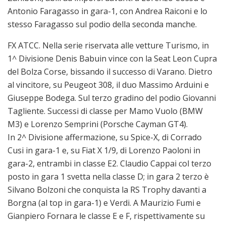
Antonio Faragasso in gara-1, con Andrea Raiconi e lo
stesso Faragasso sul podio della seconda manche.
FX ATCC. Nella serie riservata alle vetture Turismo, in
1^ Divisione Denis Babuin vince con la Seat Leon Cupra
del Bolza Corse, bissando il successo di Varano. Dietro
al vincitore, su Peugeot 308, il duo Massimo Arduini e
Giuseppe Bodega. Sul terzo gradino del podio Giovanni
Tagliente. Successi di classe per Mamo Vuolo (BMW
M3) e Lorenzo Semprini (Porsche Cayman GT4).
In 2^ Divisione affermazione, su Spice-X, di Corrado
Cusi in gara-1 e, su Fiat X 1/9, di Lorenzo Paoloni in
gara-2, entrambi in classe E2. Claudio Cappai col terzo
posto in gara 1 svetta nella classe D; in gara 2 terzo è
Silvano Bolzoni che conquista la RS Trophy davanti a
Borgna (al top in gara-1) e Verdi. A Maurizio Fumi e
Gianpiero Fornara le classe E e F, rispettivamente su