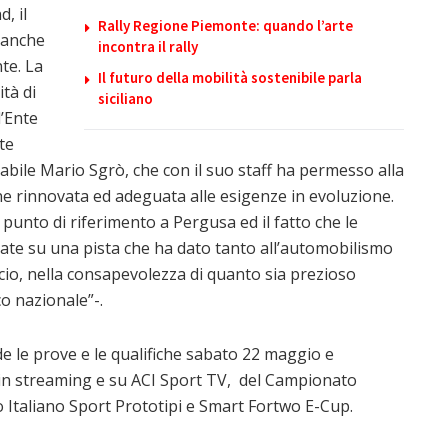
, il
Rally Regione Piemonte: quando l’arte
i anche
incontra il rally
te. La
Il futuro della mobilità sostenibile parla
tà di
siciliano
l’Ente
te
abile Mario Sgrò, che con il suo staff ha permesso alla
one rinnovata ed adeguata alle esigenze in evoluzione.
nto di riferimento a Pergusa ed il fatto che le
nate su una pista che ha dato tanto all’automobilismo
cio, nella consapevolezza di quanto sia prezioso
o nazionale”-.
 le prove e le qualifiche sabato 22 maggio e
l, in streaming e su ACI Sport TV, del Campionato
Italiano Sport Prototipi e Smart Fortwo E-Cup.