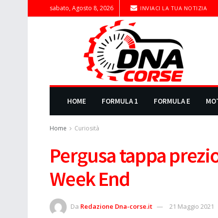
sabato, Agosto 8, 2026
INVIACI LA TUA NOTIZIA
HOME
FORMULA 1
FORMULA E
MO
Home
Curiosità
Pergusa tappa prezio
Week End
Da
Redazione Dna-corse.it
21 Maggio 2021