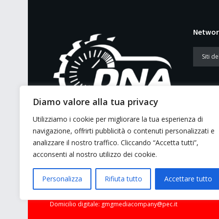
Networ
Diamo valore alla tua privacy
Utilizziamo i cookie per migliorare la tua esperienza di
E’ un portale di news ai sensi del D.L.
navigazione, offrirti pubblicità o contenuti personalizzati e
7/5/2001 n. 62
analizzare il nostro traffico. Cliccando “Accetta tutti”,
acconsenti al nostro utilizzo dei cookie.
Personalizza
Rifiuta tutto
Accettare tutto
© 2026 GMG Media Company Di Mossutti Gianluca | Sede lega
Domicilio digitale: gmgmediacompany@pec.it