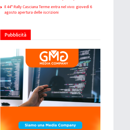
Il 44° Rally Casciana Terme entra nel vivo: giovedì 6
agosto apertura delle iscrizioni
Pubblicità