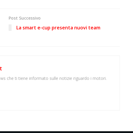
Post Successivo
La smart e-cup presenta nuovi team
t
ws che ti tiene informato sulle notizie riguardo i motori.