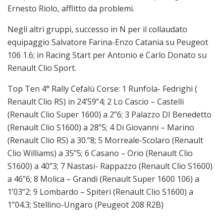
Ernesto Riolo, afflitto da problemi.
Negli altri gruppi, successo in N per il collaudato
equipaggio Salvatore Farina-Enzo Catania su Peugeot
106 1.6; in Racing Start per Antonio e Carlo Donato su
Renault Clio Sport.
Top Ten 4° Rally Cefalù Corse: 1 Runfola- Fedrighi (
Renault Clio RS) in 24’59”4; 2 Lo Cascio – Castelli
(Renault Clio Super 1600) a 2”6; 3 Palazzo DI Benedetto
(Renault Clio S1600) a 28”5; 4 Di Giovanni – Marino
(Renault Clio RS) a 30.”8; 5 Morreale-Scolaro (Renault
Clio Williams) a 35”5; 6 Casano – Orio (Renault Clio
S1600) a 40”3; 7 Nastasi- Rappazzo (Renault Clio S1600)
a 46”6; 8 Molica – Grandi (Renault Super 1600 106) a
1’03”2; 9 Lombardo – Spiteri (Renault Clio S1600) a
1”04.3; Stellino-Ungaro (Peugeot 208 R2B)