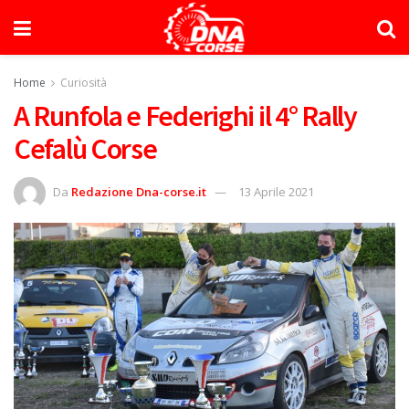
Home
Curiosità
A Runfola e Federighi il 4° Rally
Cefalù Corse
Da
Redazione Dna-corse.it
13 Aprile 2021