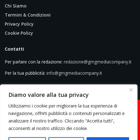
Chi Siamo
Termini & Condizioni
Privacy Policy
Cookie Policy
Contatti
Per parlare con la redazione:
redazione@gmgmediacompany.it
Per la tua pubblicità:
info@gmgmediacompany.it
Diamo valore alla tua privacy
Utilizziamo i cookie per migliorare la tua esperienza di
navigazione, offrirti pubblicità o contenuti personalizzati e
analizzare il nostro traffico. Cliccando “Accetta tutti”,
© 2026 GMG Media Company Di Mossutti Gianluca | Sede legale: Corso
acconsenti al nostro utilizzo dei cookie.
Umberto Maddalena 25 - Cap 83030 - Venticano (AV) | P.IVA:
03234710642 | C.F: MSSGLC89D15L483O | REA: AV - 313130 | Domicilio