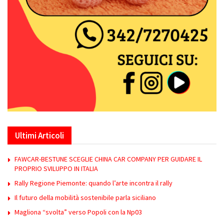
Ultimi Articoli
FAWCAR-BESTUNE SCEGLIE CHINA CAR COMPANY PER GUIDARE IL
PROPRIO SVILUPPO IN ITALIA
Rally Regione Piemonte: quando l’arte incontra il rally
Il futuro della mobilità sostenibile parla siciliano
Magliona “svolta” verso Popoli con la Np03