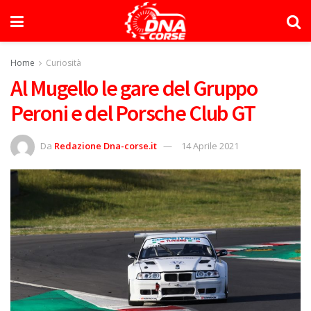
Home
Curiosità
Al Mugello le gare del Gruppo
Peroni e del Porsche Club GT
Da
Redazione Dna-corse.it
14 Aprile 2021