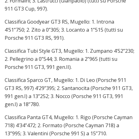
2. Formaini; 3. Lastrucci (Gianpaolo) (tutti su Porsche
911 GT3 Cup, 997).
Classifica Goodyear GT3 RS, Mugello: 1. Introna
4’51”750; 2. Zito a 0”305; 3. Locanto a 1”515 (tutti su
Porsche 911 GT3 RS, 991).
Classifica Tubi Style GT3, Mugello: 1. Zumpano 4’52”230;
2. Pellegrino a 0”544; 3. Romania a 2”965 (tutti su
Porsche 911 GT3, 991 gen.II).
Classifica Sparco GT, Mugello: 1. Di Leo (Porsche 911
GT3 RS, 997) 4’29”395; 2. Santanocita (Porsche 911 GT3,
991 gen.I) a 13”252; 3. Nocco (Porsche 911 GT3, 991
gen.I) a 18”780.
Classifica Panta GT4, Mugello: 1. Rigo (Porsche Cayman
718) 4’34”472; 2. Formato (Porsche Cayman 718) a
13”995; 3. Valentini (Porsche 991 S) a 15”710.