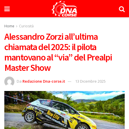
Home
Curiosità
Alessandro Zorzi all’ultima
chiamata del 2025: il pilota
mantovano al “via” del Prealpi
Master Show
Da
Redazione Dna-corse.it
13 Dicembre 2025