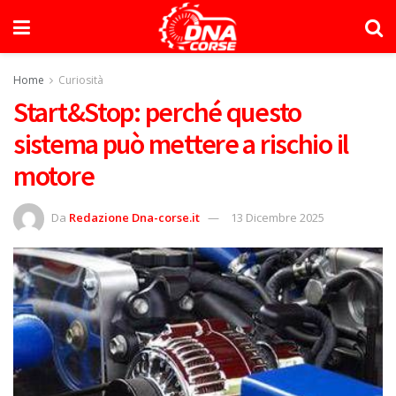
Home
Curiosità
Start&Stop: perché questo
sistema può mettere a rischio il
motore
Da
Redazione Dna-corse.it
13 Dicembre 2025