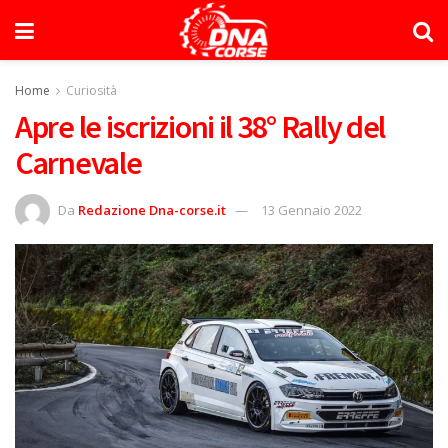
Home
Curiosità
Apre le iscrizioni il 38° Rally del
Carnevale
Da
Redazione Dna-corse.it
13 Gennaio 2022