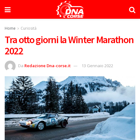
Home
Curiosità
Tra otto giorni la Winter Marathon
2022
Da
Redazione Dna-corse.it
13 Gennaio 2022