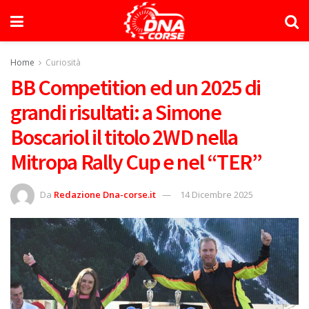
Home
Curiosità
BB Competition ed un 2025 di
grandi risultati: a Simone
Boscariol il titolo 2WD nella
Mitropa Rally Cup e nel “TER”
Da
Redazione Dna-corse.it
14 Dicembre 2025