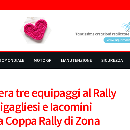
TOMONDIALE
MOTO GP
MANUTENZIONE
SICUREZZA
ra tre equipaggi al Rally
igagliesi e Iacomini
la Coppa Rally di Zona