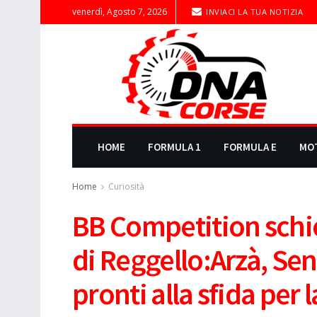
venerdì, Agosto 7, 2026
INVIACI LA TUA NOTIZIA
HOME
FORMULA 1
FORMULA E
MO
Home
Curiosità
BB Competition schie
di Reggello:Arzà, Sen
pronti alla sfida per 