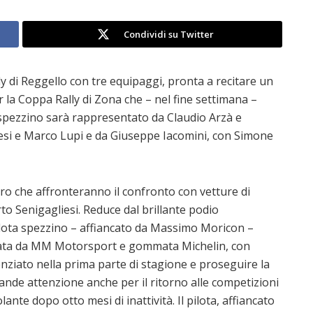
Condividi su Twitter
ly di Reggello con tre equipaggi, pronta a recitare un
 la Coppa Rally di Zona che – nel fine settimana –
o spezzino sarà rappresentato da Claudio Arzà e
esi e Marco Lupi e da Giuseppe Iacomini, con Simone
ro che affronteranno il confronto con vetture di
to Senigagliesi. Reduce dal brillante podio
 pilota spezzino – affiancato da Massimo Moricon –
erata da MM Motorsport e gommata Michelin, con
denziato nella prima parte di stagione e proseguire la
Grande attenzione anche per il ritorno alle competizioni
lante dopo otto mesi di inattività. Il pilota, affiancato