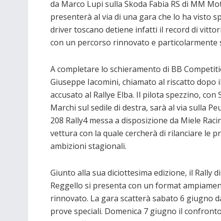
da Marco Lupi sulla Skoda Fabia RS di MM Moto
presenterà al via di una gara che lo ha visto s
driver toscano detiene infatti il record di vit
con un percorso rinnovato e particolarmente s
A completare lo schieramento di BB Competiti
Giuseppe Iacomini, chiamato al riscatto dopo il
accusato al Rallye Elba. Il pilota spezzino, con
Marchi sul sedile di destra, sarà al via sulla P
208 Rally4 messa a disposizione da Miele Raci
vettura con la quale cercherà di rilanciare le p
ambizioni stagionali.
Giunto alla sua diciottesima edizione, il Rally di
Reggello si presenta con un format ampiame
rinnovato. La gara scatterà sabato 6 giugno da 
prove speciali. Domenica 7 giugno il confronto 