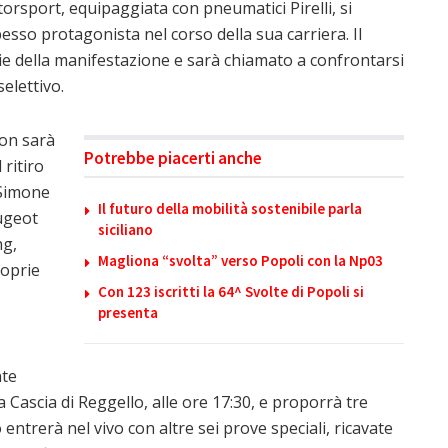
rsport, equipaggiata con pneumatici Pirelli, si
pesso protagonista nel corso della sua carriera. Il
torie della manifestazione e sarà chiamato a confrontarsi
elettivo.
on sarà
Potrebbe piacerti anche
 ritiro
 Simone
Il futuro della mobilità sostenibile parla
eugeot
siciliano
ng,
Magliona “svolta” verso Popoli con la Np03
roprie
Con 123 iscritti la 64^ Svolte di Popoli si
presenta
nte
Cascia di Reggello, alle ore 17:30, e proporrà tre
entrerà nel vivo con altre sei prove speciali, ricavate