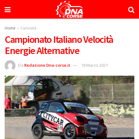
Home
Curiosità
Campionato Italiano Velocità
Energie Alternative
Da
Redazione Dna-corse.it
18 Marzo 2021