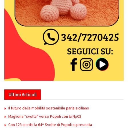
Ultimi Articoli
Il futuro della mobilità sostenibile parla siciliano
Magliona “svolta” verso Popoli con la Np03
Con 123 iscritti la 64^ Svolte di Popoli si presenta