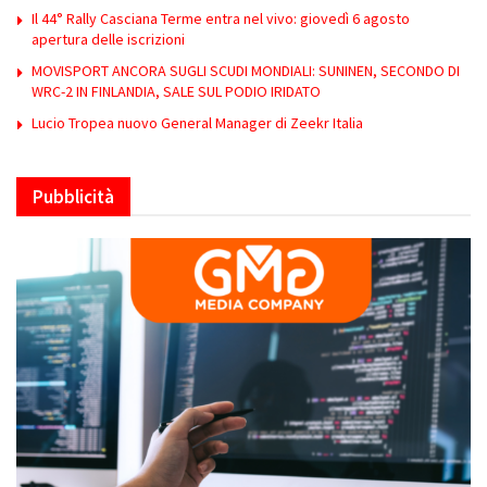
Il 44° Rally Casciana Terme entra nel vivo: giovedì 6 agosto
apertura delle iscrizioni
MOVISPORT ANCORA SUGLI SCUDI MONDIALI: SUNINEN, SECONDO DI
WRC-2 IN FINLANDIA, SALE SUL PODIO IRIDATO
Lucio Tropea nuovo General Manager di Zeekr Italia
Pubblicità